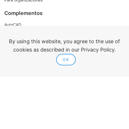
Complementos
AutoCAD
Revit
Renga
By using this website, you agree to the use of
nanoCAD
cookies as described in our Privacy Policy.
OK
Información legal
Oferta pública
Política de privacidad
Contactos
ModPlus 2015-2026