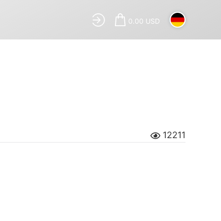
0.00 USD
12211