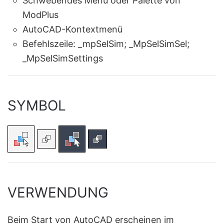
Schwebendes Menü oder Palette von
ModPlus
AutoCAD-Kontextmenü
Befehlszeile:
_mpSelSim; _MpSelSimSel;
_MpSelSimSettings
SYMBOL
VERWENDUNG
Beim Start von AutoCAD erscheinen im